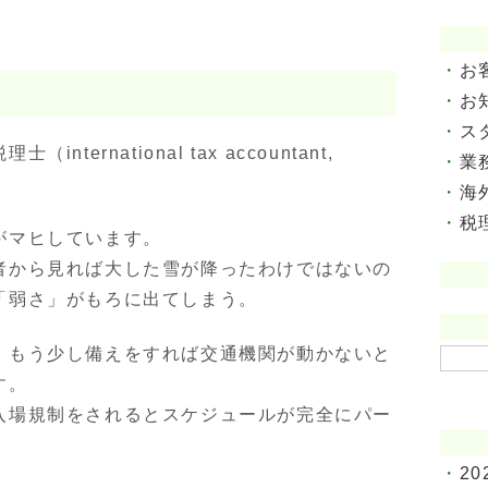
海外投資サポート
固定資産税サポート
お
海外相続サポート
お
相続税申告サービス
ス
ernational tax accountant,
業
生前対策サービス
海
税
がマヒしています。
者から見れば大した雪が降ったわけではないの
「弱さ」がもろに出てしまう。
、もう少し備えをすれば交通機関が動かないと
検
す。
索:
入場規制をされるとスケジュールが完全にパー
20