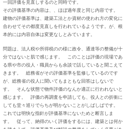
一回評価を見直しするのと同時です。
その評価基準の内容は、、ほぼ過年度と同じ内容です。
建物の評価基準は、建築工法とか資材の使われ方の変化に
合わせてその都度見直しを行われているようです。が、根
本的には内容自体は変更なしとみています。
問題は、法人税や所得税のの様に政令、通達等の整備が十
分ではないと肌で感じます。 このことは評価の現場であ
る県や市の役人・職員からも余談で話していると聞こえて
きます。 総務省がその評価基準を監修しているのです
が、総務省の役人に聞いてもまともな回答はしないで
す。 そんな状態で物件評価のなんか適正に行われないと
感じます。 評価の再調査を申請しても、役人との折衝に
しても堂々巡りでらちが明かないことがしばしばです。
これでは明快な指針が評価基準にないためと断言しま
す。 従って、納得のいく評価をするには、建築とは何か